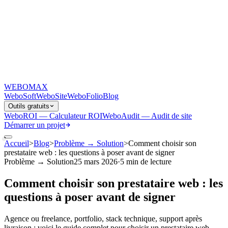
WEB
O
MAX
WeboSoft
WeboSite
WeboFolio
Blog
Outils gratuits
WeboROI — Calculateur ROI
WeboAudit — Audit de site
Démarrer un projet
Accueil
>
Blog
>
Problème → Solution
>
Comment choisir son
prestataire web : les questions à poser avant de signer
Problème → Solution
25 mars 2026
·
5 min
de lecture
Comment choisir son prestataire web : les
questions à poser avant de signer
Agence ou freelance, portfolio, stack technique, support après
livraison : voici le guide complet pour choisir un prestataire web