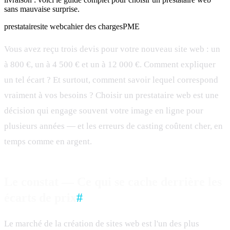
sans mauvaise surprise.
prestataire
site web
cahier des charges
PME
Vous avez reçu trois devis pour votre nouveau site web : un
à 800 €, un à 4 500 € et un à 12 000 €. Comment expliquer
un tel écart ? Et surtout, comment savoir lequel correspond
vraiment à vos besoins ? Choisir un prestataire web est une
décision qui engage souvent votre image en ligne pour
plusieurs années — et les erreurs de casting coûtent cher, en
temps comme en argent.
Le constat — Ce qui se cache derrière les
écarts de prix
#
Le marché de la création de sites web est l'un des plus