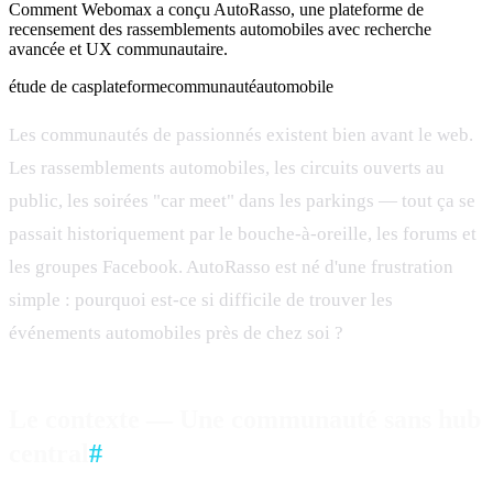
Comment Webomax a conçu AutoRasso, une plateforme de
recensement des rassemblements automobiles avec recherche
avancée et UX communautaire.
étude de cas
plateforme
communauté
automobile
Les communautés de passionnés existent bien avant le web.
Les rassemblements automobiles, les circuits ouverts au
public, les soirées "car meet" dans les parkings — tout ça se
passait historiquement par le bouche-à-oreille, les forums et
les groupes Facebook. AutoRasso est né d'une frustration
simple : pourquoi est-ce si difficile de trouver les
événements automobiles près de chez soi ?
Le contexte — Une communauté sans hub
central
#