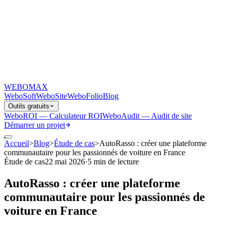
WEB
O
MAX
WeboSoft
WeboSite
WeboFolio
Blog
Outils gratuits
WeboROI — Calculateur ROI
WeboAudit — Audit de site
Démarrer un projet
Accueil
>
Blog
>
Étude de cas
>
AutoRasso : créer une plateforme
communautaire pour les passionnés de voiture en France
Étude de cas
22 mai 2026
·
5 min
de lecture
AutoRasso : créer une plateforme
communautaire pour les passionnés de
voiture en France